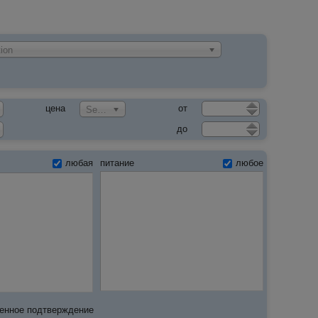
ion
цена
от
Select an Option
до
любая
питание
любое
енное подтверждение