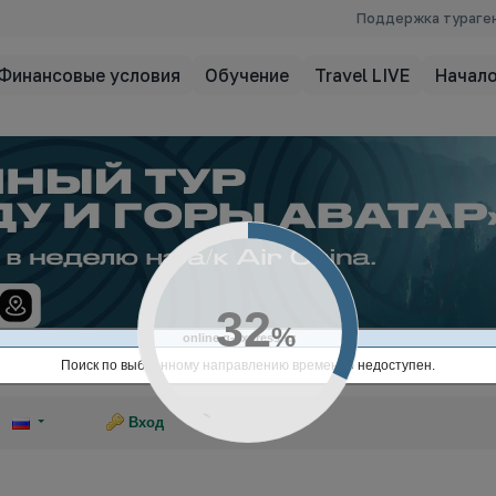
Поддержка тураге
Финансовые условия
Обучение
Travel LIVE
Начало
33
%
online.q-express.kz
Поиск по выбранному направлению временно недоступен.
Ссылка на эту страницу
Вход