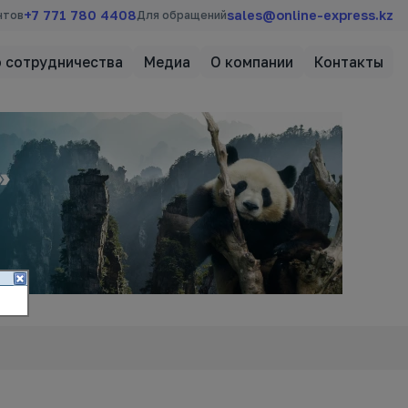
+7 771 780 4408
sales@online-express.kz
нтов
Для обращений
 сотрудничества
Медиа
О компании
Контакты