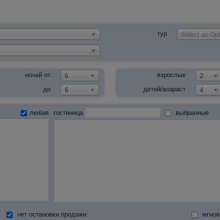
тур
Select an Opt
ночей от
взрослых
6
2
до
детей/возраст
6
4
любая
гостиница
выбранные
нет остановки продажи
мгнов