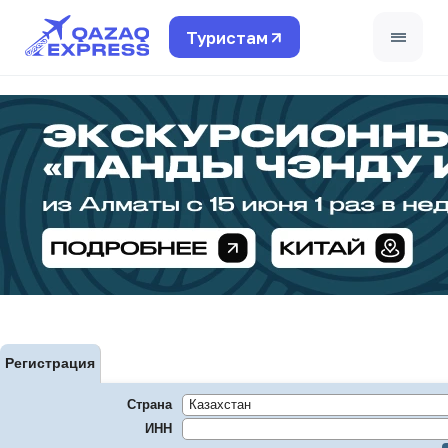
Туристам
Поддержка турагентов
+7 771 780 4408
Для частных лиц
+7 (495) 662-99-40
Страны
Финансовые условия
Регистрация
Обучение
Страна
Travel LIVE
ИНН