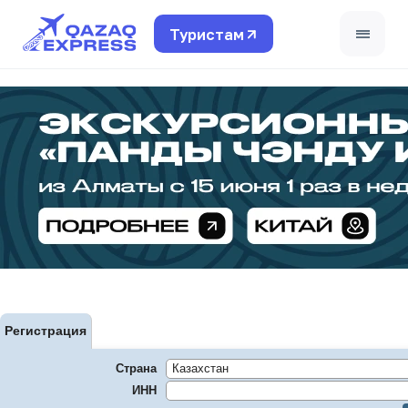
Туристам
Поддержка турагентов
+7 771 780 4408
Для частных лиц
+7 (495) 662-99-40
Страны
Финансовые условия
Регистрация
Обучение
Страна
Travel LIVE
ИНН