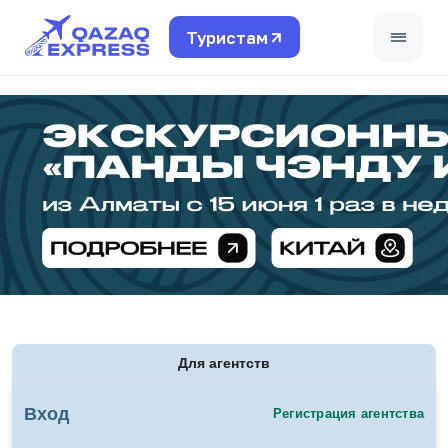
Туристам
Поддержка турагентов
+7 771 780 4408
Для частных лиц
+7 (495) 662-99-40
Страны
Финансовые условия
Для агентств
Обучение
Вход
Регистрация агентства
Travel LIVE