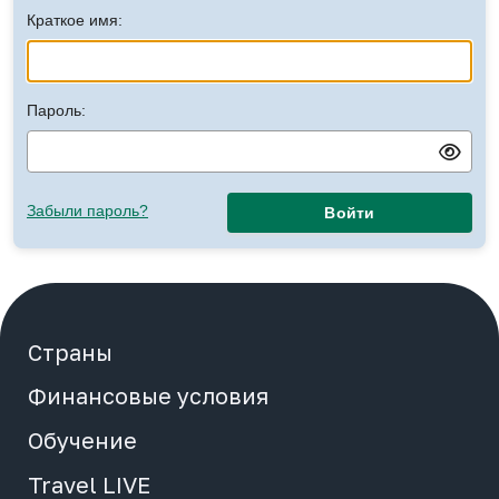
Краткое имя:
Начало сотрудничества
Медиа
Пароль:
О компании
Забыли пароль?
Войти
Контакты
Отели
Страны
Вход
Финансовые условия
Регистрация
Обучение
Просмотр заявок
Travel LIVE