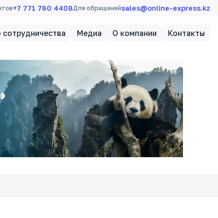
+7 771 780 4408
sales@online-express.kz
нтов
Для обращений
 сотрудничества
Медиа
О компании
Контакты