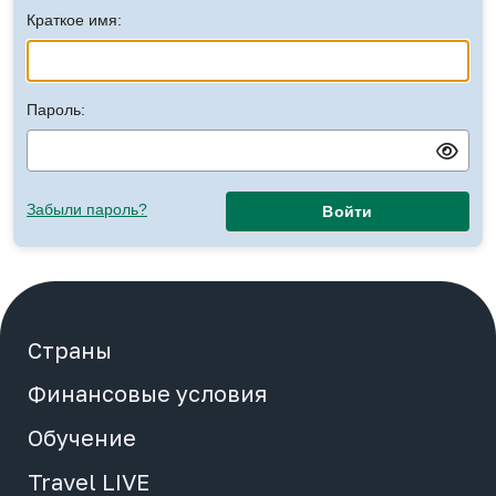
Краткое имя:
Начало сотрудничества
Медиа
Пароль:
О компании
Забыли пароль?
Войти
Контакты
Отели
Страны
Вход
Финансовые условия
Регистрация
Обучение
Просмотр заявок
Travel LIVE