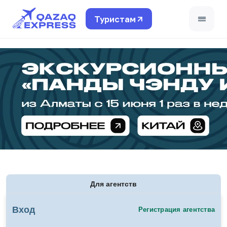
Туристам
Поддержка турагентов
+7 771 780 4408
Для частных лиц
+7 (495) 662-99-40
Страны
Финансовые условия
Для агентств
Обучение
Вход
Регистрация агентства
Travel LIVE